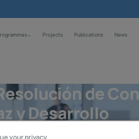
Programmes
Projects
Publications
News
Resolución de Conf
az y Desarrollo
ue your privacy