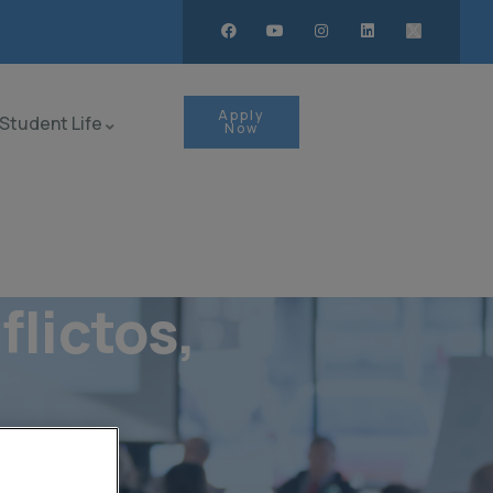
Apply
Student Life
Now
lictos,