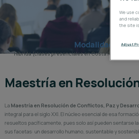
We use co
and relia
the site 
Modalidad
Adjust P
Híbrida (c
lases presenciales en Costa Rica + en lín
Maestría en Resolución
La
Maestría en Resolución de Conflictos, Paz y Desarr
integral para el siglo XXI. El núcleo esencial de esa form
resueltos pacíficamente, pues solo así pueden sentarse la
sus facetas: un desarrollo humano, sustentable y sostenib