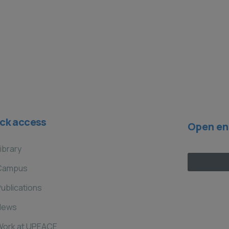
ck access
Open en
ibrary
Campus
ublications
News
Work at UPEACE