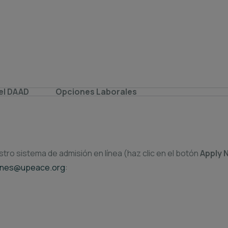
el DAAD
Opciones Laborales
tro sistema de admisión en línea (haz clic en el botón
Apply 
ones@upeace.org
: