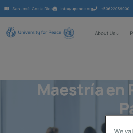
San José, Costa Rica
info@upeace.org
+50622059000
About Us
Maestría en 
P
We val