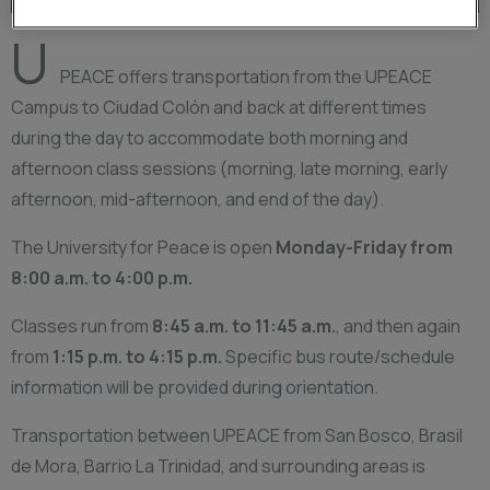
U
PEACE offers transportation from the UPEACE
Campus to Ciudad Colón and back at different times
during the day to accommodate both morning and
afternoon class sessions (morning, late morning, early
afternoon, mid-afternoon, and end of the day).
The University for Peace is open
Monday-Friday from
8:00 a.m. to 4:00 p.m.
Classes run from
8:45 a.m. to 11:45 a.m.
, and then again
from
1:15 p.m. to 4:15 p.m.
Specific bus route/schedule
information will be provided during orientation.
Transportation between UPEACE from San Bosco, Brasil
de Mora, Barrio La Trinidad, and surrounding areas is