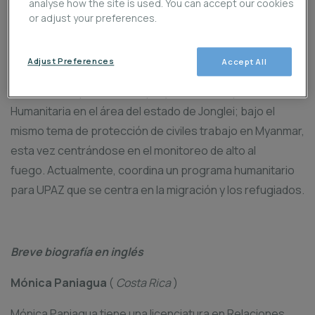
Universidad Nacional de Costa Rica y la Maestría en
analyse how the site is used. You can accept our cookies
or adjust your preferences.
Estudios.
Internacionales de Paz de la Universidad para la
Adjust Preferences
Accept All
Paz. Trabajó como oficial de protección en Sudán del
Sur, donde implementó un proyecto de Respuesta
Humanitaria en el área del estado de Jonglei; bajo el
mismo tema de protección de civiles trabajo en Myanmar,
esta vez centrándose en el monitoreo de alto al
fuego. Actualmente, coordina un programa humanitario
para UPAZ que se centra en la migración y los refugiados.
Breve biografía en inglés
Mónica Paniagua
(
Costa Rica
)
Mónica Paniagua tiene una licenciatura en Relaciones