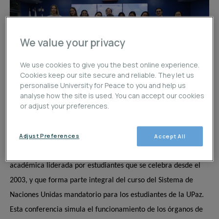
We value your privacy
We use cookies to give you the best online experience.
Cookies keep our site secure and reliable. They let us
personalise University for Peace to you and help us
analyse how the site is used. You can accept our cookies
or adjust your preferences.
Información general sobre UPMUNC:
Adjust Preferences
Accept All
La Conferencia Modelo de Naciones Unidas de la Universidad
para la Paz (UPMUNC por sus siglas en inglés) es una actividad
académica liderada por estudiantes que se celebra desde el
2003, y que forma parte integral del curso del Sistema de
Naciones Unidas mandatorio para los estudiantes de la UPaz.
Esta conferencia simula el funcionamiento de los órganos de