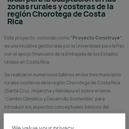
zonas rurales y costeras de la
región Chorotega de Costa
Rica
Este proyecto, conocido como
“Proyecto Construye”
,
es una iniciativa gestionada por la Universidad para la Paz
con el apoyo financiero de la Embajada de los Estados
Unidos en Costa Rica.
Se realizaron numerosos talleres en los tres municipios
rurales costeros de la región Chorotega de Costa Rica
(Santa Cruz, Hojancha y Nandayure) sobre el tema
“Cambio Climático y Desarrollo Sostenible” para
introducir los aspectos conceptuales básicos del
cambio climático, el desarrollo sostenible y la adaptación.
We value your privacy
Estas actividades tenían como objetivo crear